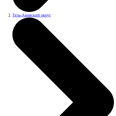
Тель-Авивский округ