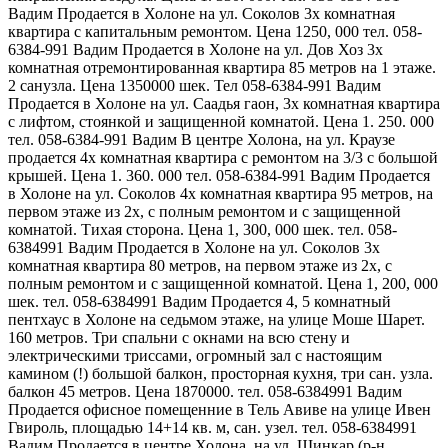
Вадим Продается в Холоне на ул. Соколов 3х комнатная
квартира с капитальным ремонтом. Цена 1250, 000 тел. 058-
6384-991 Вадим Продается в Холоне на ул. Дов Хоз 3х
комнатная отремонтированная квартира 85 метров на 1 этаже.
2 санузла. Цена 1350000 шек. Тел 058-6384-991 Вадим
Продается в Холоне на ул. Саадья гаон, 3х комнатная квартира
с лифтом, стоянкой и защищенной комнатой. Цена 1. 250. 000
тел. 058-6384-991 Вадим В центре Холона, на ул. Краузе
продается 4х комнатная квартира с ремонтом на 3/3 с большой
крышей. Цена 1. 360. 000 тел. 058-6384-991 Вадим Продается
в Холоне на ул. Соколов 4х комнатная квартира 95 метров, на
первом этаже из 2х, с полным ремонтом и с защищенной
комнатой. Тихая сторона. Цена 1, 300, 000 шек. тел. 058-
6384991 Вадим Продается в Холоне на ул. Соколов 3х
комнатная квартира 80 метров, на первом этаже из 2х, с
полным ремонтом и с защищенной комнатой. Цена 1, 200, 000
шек. тел. 058-6384991 Вадим Продается 4, 5 комнатный
пентхаус в Холоне на седьмом этаже, на улице Моше Шарет.
160 метров. Три спальни с окнами на всю стену и
электрическими триссами, огромный зал с настоящим
камином (!) большой балкон, просторная кухня, три сан. узла.
балкон 45 метров. Цена 1870000. тел. 058-6384991 Вадим
Продается офисное помещенние в Тель Авиве на улице Ивен
Гвироль, площадью 14+14 кв. м, сан. узел. тел. 058-6384991
Вадим Продается в центре Холона, на ул. Шинкар (р-н