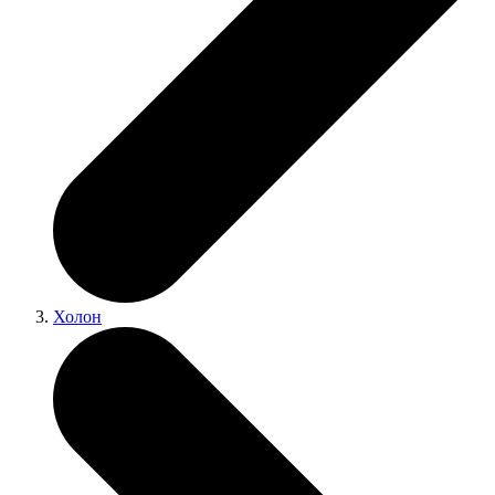
Холон