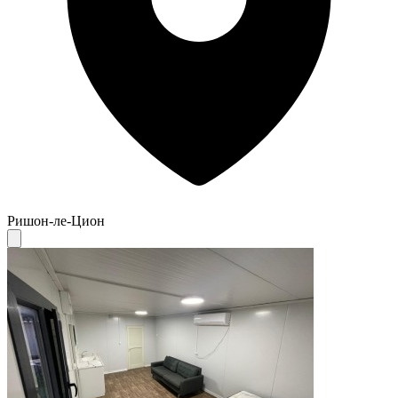
Ришон-ле-Цион