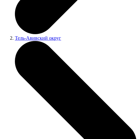
Тель-Авивский округ