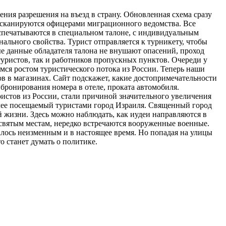
ения разрешения на въезд в страну. Обновленная схема сразу
в сканируются офицерами миграционного ведомства. Все
аспечатываются в специальном талоне, с индивидуальным
ального свойства. Турист отправляется к турникету, чтобы
ые данные обладателя талона не внушают опасений, проход
туристов, так и работников пропускных пунктов. Очереди у
ся ростом туристического потока из России. Теперь наши
в в магазинах. Сайт подскажет, какие достопримечательности
 бронирования номера в отеле, проката автомобиля.
ристов из России, стали причиной значительного увеличения
олее посещаемый туристами город Израиля. Священный город
 жизни. Здесь можно наблюдать, как иудеи направляются в
святым местам, нередко встречаются вооруженные военные.
лось неизменным и в настоящее время. Но попадая на улицы
 станет думать о политике.