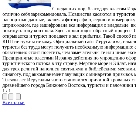
С недавних пор, благодаря властям Изра
отлично себя зарекомендовала. Новшества касаются и туристо
паспортные данные, включая фотографию, серию и номер докуме
штрих-кодом, где зашифрована вся информация о владельце, в
покинуть зону контроля. Здесь происходит обратный процесс. 
открывается и турист попадает в зал прибытия. Такой способ 
КПП не нужны никому. Официальный сайт Иерусалима, наконец
туристы без труда могут получить необходимую информацию: с
обязательно стоит посетить, чем замечательны те или иные экс
Предпринятые властями Израиля действия по упрощению оформл
туристического потока в эту страну. Мертвое море и Эйлат, 
для трех религий наполнен святынями и библейскими местами.
синагогу, под аккомпанемент звучащих с минаретов призывов
Тысячи лет Иерусалим часто становился причиной кровавых ст
древнейшего города Ближнего Востока, туристы и паломники те
1 / 1
Все статьи