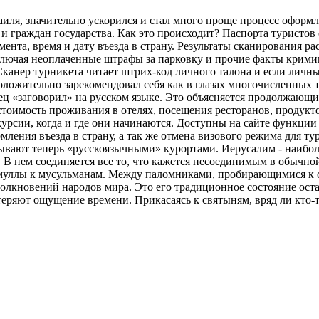
иля, значительно ускорился и стал много проще процесс оформл
в и граждан государства. Как это происходит? Паспорта туристо
нта, время и дату въезда в страну. Результаты сканирования р
ключая неоплаченные штрафы за парковку и прочие факты кримин
Сканер турникета читает штрих-код личного талона и если личн
положительно зарекомендовал себя как в глазах многочисленных 
 «заговорил» на русском языке. Это объясняется продолжающим
тоимость проживания в отелях, посещения ресторанов, продукто
курсии, когда и где они начинаются. Доступны на сайте функции
ения въезда в страну, а так же отмена визового режима для ту
называют теперь «русскоязычными» курортами. Иерусалим - наиб
 В нем соединяется все то, что кажется несоединимым в обычной
 муллы к мусульманам. Между паломниками, пробирающимися к 
олкновений народов мира. Это его традиционное состояние оста
ряют ощущение времени. Прикасаясь к святыням, вряд ли кто-то