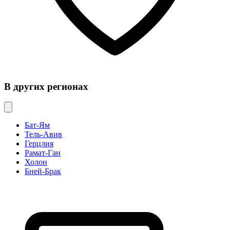
В других регионах
Бат-Ям
Тель-Авив
Герцлия
Рамат-Ган
Холон
Бней-Брак