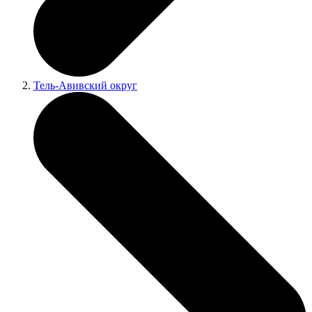
Тель-Авивский округ