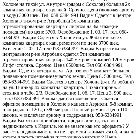
Холоне на тихой ул. Анутрим (рядом с Соколов) большая 2х
комнатная квартира с крышей. Срочно. Цена (включая арнону
и воду) 3000 шек. Тел. 058-6384-991 Вадим Сдается в центре
Холона в тихом р-не Агробанка 3х комнатная,
отремонтированная квартира с лифтом на 3м этаже(не
последнем) по цене 3700. Освобождение 1. 03. 17. тел. 058-
6384-991 Вадим Сдается в Холоне на ул. Жаботински 3х
комнатная квартира с кап. ремонтом по цене 3700 шек.
Вселение 1. 02. 17. тел 058-6384-991 Вадим В престижном,
центральном р-не Агробанк сдается 5ти комнатная
отремонтированная квартира 140 метров с крышей 120метров.
Лифт+стоянка. Срочно. Цена 6500шек. Тел 058-6384-991
Вадим. Сдается котедж на ул. Арлозоров 5 комнат+ большое
подвальное помещение+участок земли. Цена 8, 500 шек. Тел
058-6384-991 Вадим Сдается в центре Холона (р-н. Агробанк)
на ул. Шинкар 4х комнатная квартира. Тихая сторона. 2
стоянки в табо. 2/3. Освобождение 1. 06. 17. Цена 3, 900 шек.
Тел. 058-6384-991 Вадим сдается помещение --Сдается
офисное помещение в Холоне в каньене Азриэли. 5-8 комнат,
площадью от 120 до 380 метров. Полный ремонт. Цена 110
шек\кв. м (включает арнону и содержание). 058-6384991
Вадим Вы хотите приобрести, продать или сдать свою
недвижимость в Израиле, но не знаете как это оформить? У
вас есть недвижимость, но нет времени заниматься ей, и вы не
хотите платить штраф за пустующую квартиру? Наша