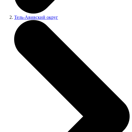
Тель-Авивский округ