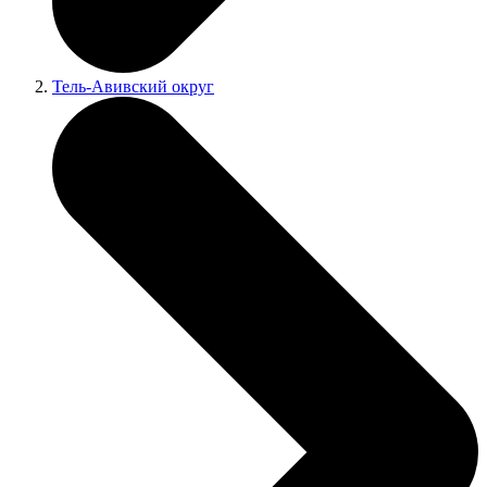
Тель-Авивский округ