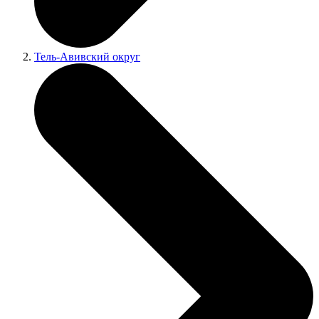
Тель-Авивский округ