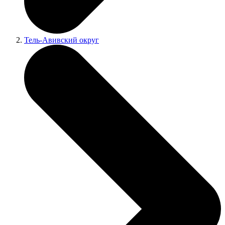
Тель-Авивский округ