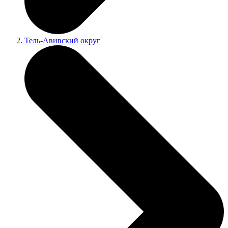
Тель-Авивский округ