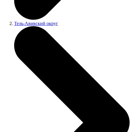
Тель-Авивский округ