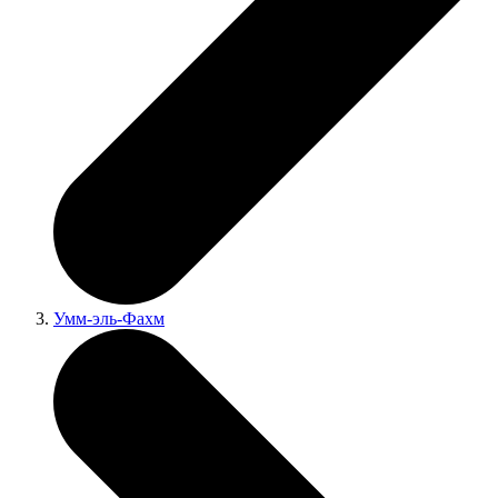
Умм-эль-Фахм