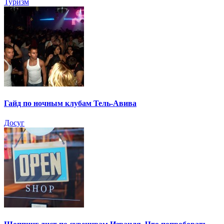
Туризм
Гайд по ночным клубам Тель-Авива
Досуг