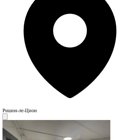
Ришон-ле-Цион