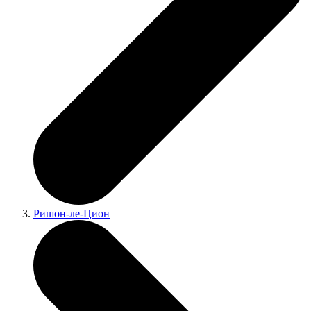
Ришон-ле-Цион