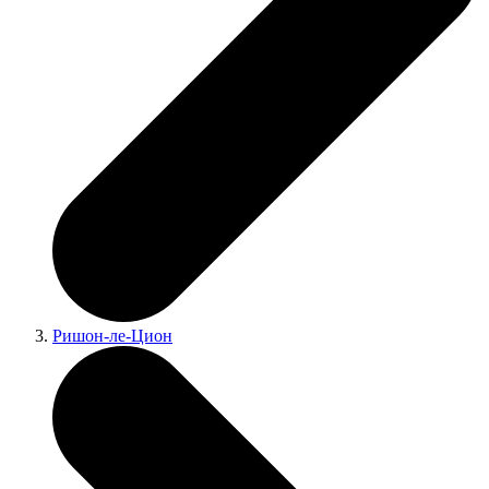
Ришон-ле-Цион