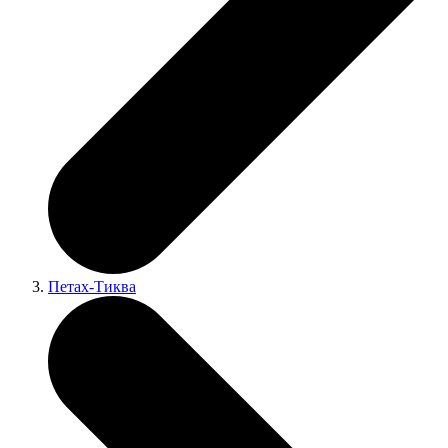
Петах-Тиква