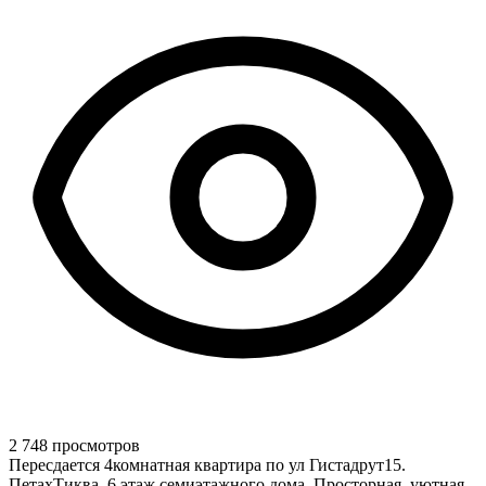
2 748 просмотров
Пересдается 4комнатная квартира по ул Гистадрут15.
ПетахТиква. 6 этаж семиэтажного дома. Просторная, уютная,