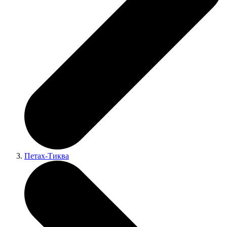
Петах-Тиква