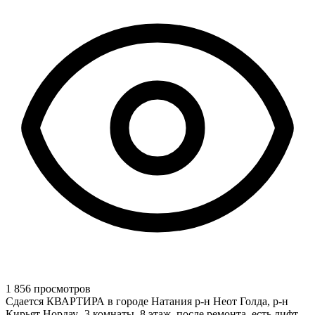
1 856 просмотров
Сдается КВАРТИРА в городе Натания р-н Неот Голда, р-н
Кирьят Нордау -3 комнаты, 8 этаж, после ремонта, есть лифт,