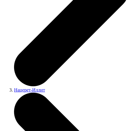
Нацерет-Иллит