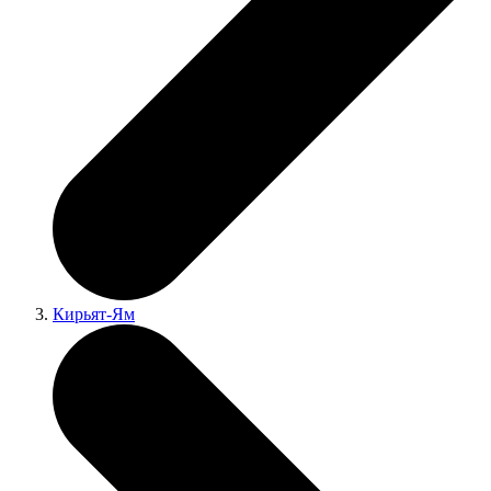
Кирьят-Ям