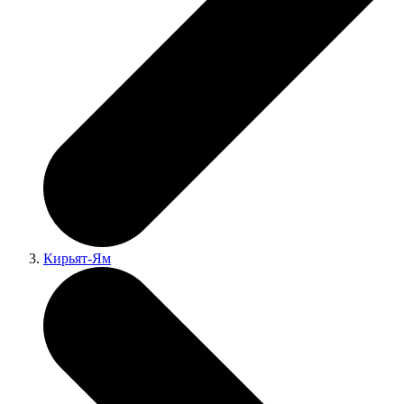
Кирьят-Ям