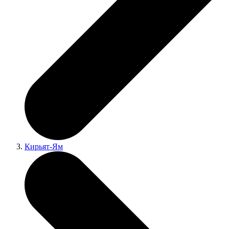
Кирьят-Ям