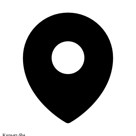
Кирьят-Ям