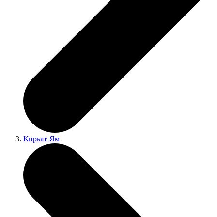
Кирьят-Ям