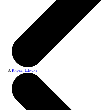
Кирьят-Шмона