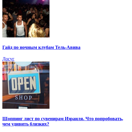
Гайд по ночным клубам Тель-Авива
Досуг
Шоппинг лист по сувенирам Израиля. Что попробовать,
чем удивить близких?