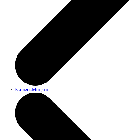
Кирьят-Моцкин