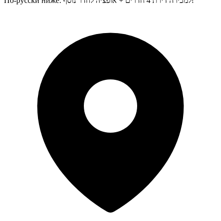
По-русски ниже: למכירה דירת 4 חדרים + אופציה לחדר נוסף!