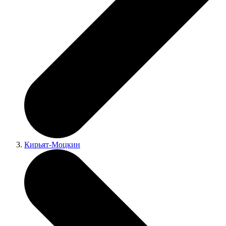
Кирьят-Моцкин