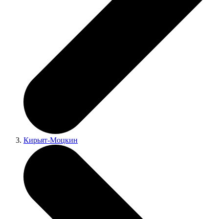
Кирьят-Моцкин