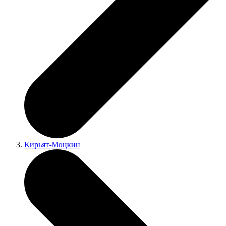
Кирьят-Моцкин