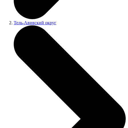
Тель-Авивский округ