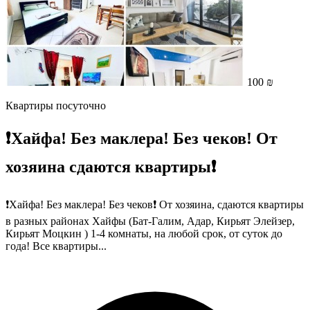
100 ₪
Квартиры посуточно
❗️Хайфа! Без маклера! Без чеков! От
хозяина сдаются квартиры❗️
❗️Хайфа! Без маклера! Без чеков❗️ От хозяина, сдаются квартиры
в разных районах Хайфы (Бат-Галим, Адар, Кирьят Элейзер,
Кирьят Моцкин ) 1-4 комнаты, на любой срок, от суток до
года! Все квартиры...