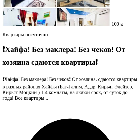
100 ₪
Квартиры посуточно
❗️Хайфа! Без маклера! Без чеков! От
хозяина сдаются квартиры❗️
❗️Хайфа! Без маклера! Без чеков❗️ От хозяина, сдаются квартиры
в разных районах Хайфы (Бат-Галим, Адар, Кирьят Элейзер,
Кирьят Моцкин ) 1-4 комнаты, на любой срок, от суток до
года! Все квартиры...