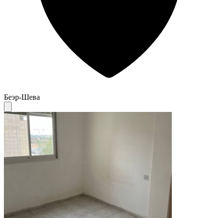
Беэр-Шева