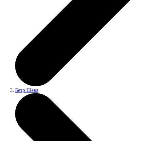
Беэр-Шева