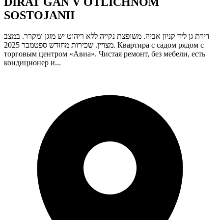
DIRAT GAN V OTLICHNOM
SOSTOJANII
דירת גן ליד קניון אביה. משופצת נקייה ללא ריהוט יש מזגן ומקרר. במצב
מצויין. שכירות מחודש ספטמבר 2025. Квартира с садом рядом с
торговым центром «Авиа». Чистая ремонт, без мебели, есть
кондиционер и...