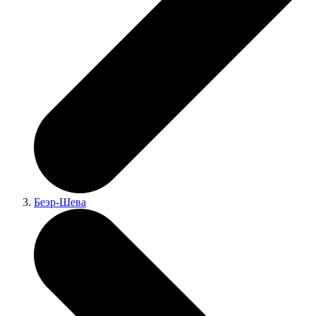
Беэр-Шева