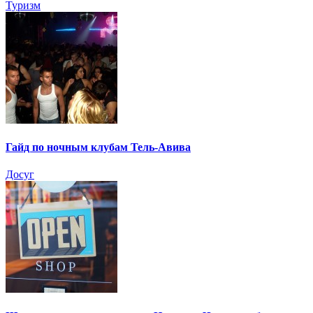
Туризм
Гайд по ночным клубам Тель-Авива
Досуг