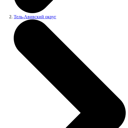
Тель-Авивский округ