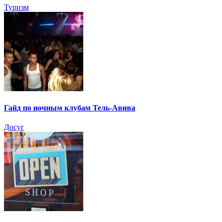
Туризм
Гайд по ночным клубам Тель-Авива
Досуг