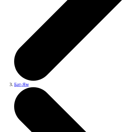
Бат-Ям