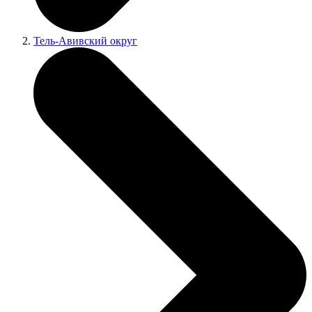
Тель-Авивский округ