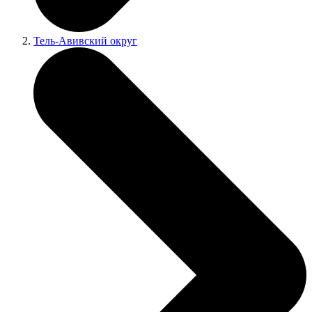
Тель-Авивский округ