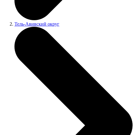
Тель-Авивский округ