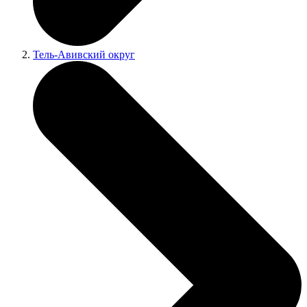
Тель-Авивский округ