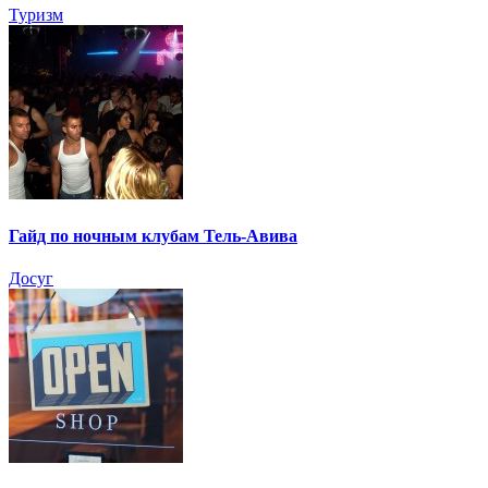
Туризм
Гайд по ночным клубам Тель-Авива
Досуг