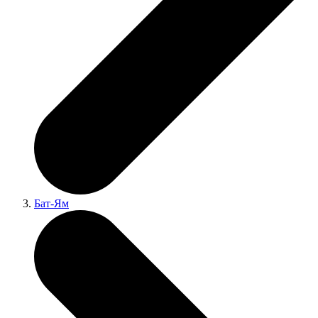
Бат-Ям