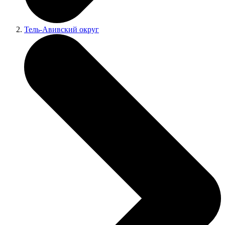
Тель-Авивский округ