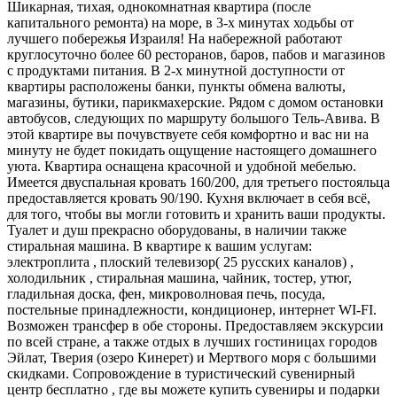
Шикарная, тихая, однокомнатная квартира (после
капитального ремонта) на море, в 3-х минутах ходьбы от
лучшего побережья Израиля! На набережной работают
круглосуточно более 60 ресторанов, баров, пабов и магазинов
с продуктами питания. В 2-х минутной доступности от
квартиры расположены банки, пункты обмена валюты,
магазины, бутики, парикмахерские. Рядом с домом остановки
автобусов, следующих по маршруту большого Тель-Авива. В
этой квартире вы почувствуете себя комфортно и вас ни на
минуту не будет покидать ощущение настоящего домашнего
уюта. Квартира оснащена красочной и удобной мебелью.
Имеется двуспальная кровать 160/200, для третьего постояльца
предоставляется кровать 90/190. Кухня включает в себя всё,
для того, чтобы вы могли готовить и хранить ваши продукты.
Туалет и душ прекрасно оборудованы, в наличии также
стиральная машина. В квартире к вашим услугам:
электроплита , плоский телевизор( 25 русских каналов) ,
холодильник , стиральная машина, чайник, тостер, утюг,
гладильная доска, фен, микроволновая печь, посуда,
постельные принадлежности, кондиционер, интернет WI-FI.
Возможен трансфер в обе стороны. Предоставляем экскурсии
по всей стране, а также отдых в лучших гостиницах городов
Эйлат, Тверия (озеро Кинерет) и Мертвого моря с большими
скидками. Сопровождение в туристический сувенирный
центр бесплатно , где вы можете купить сувениры и подарки