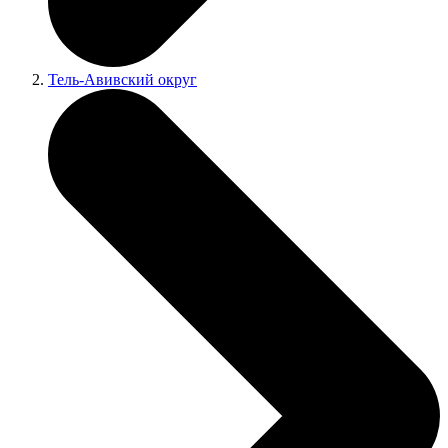
Тель-Авивский округ