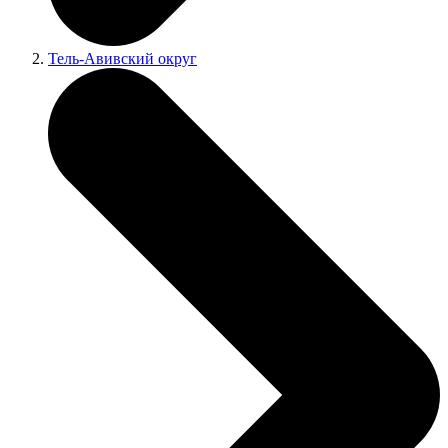
Тель-Авивский округ