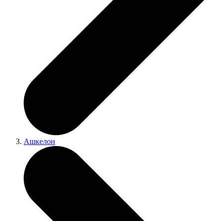
Ашкелон