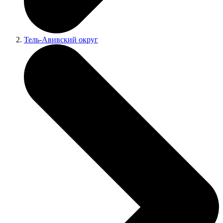
Тель-Авивский округ