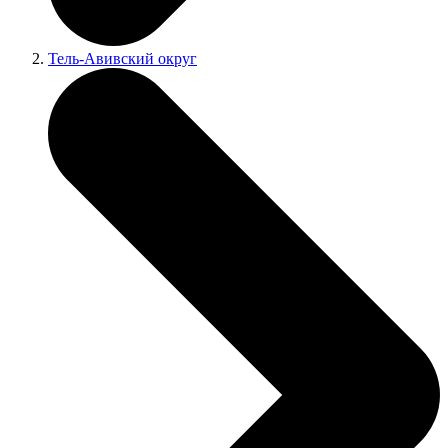
Тель-Авивский округ