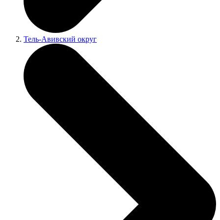
Тель-Авивский округ