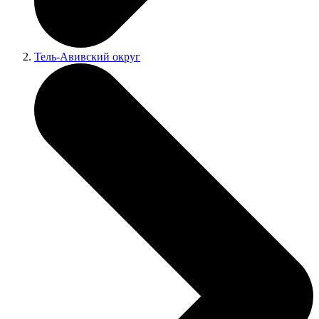
Тель-Авивский округ