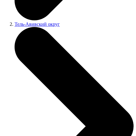
Тель-Авивский округ