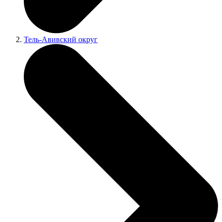
Тель-Авивский округ