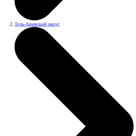
Тель-Авивский округ