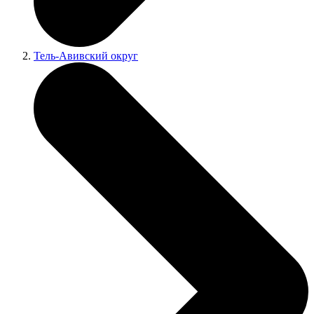
Тель-Авивский округ