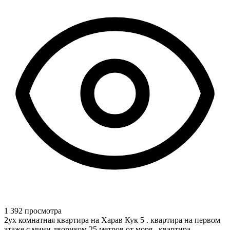
1 392 просмотра
2ух комнатная квартира на Харав Кук 5 . квартира на первом
этаже с мини двориком 25 метров от моря , квартира