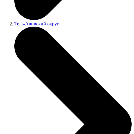
Тель-Авивский округ